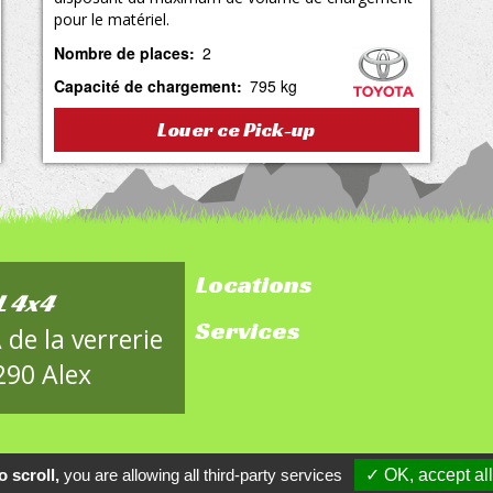
pour le matériel.
Nombre de places
2
Capacité de chargement
795 kg
Louer ce Pick-up
Locations
footer-
L 4x4
Services
sitemap
 de la verrerie
290 Alex
 scroll,
you are allowing all third-party services
✓ OK, accept all