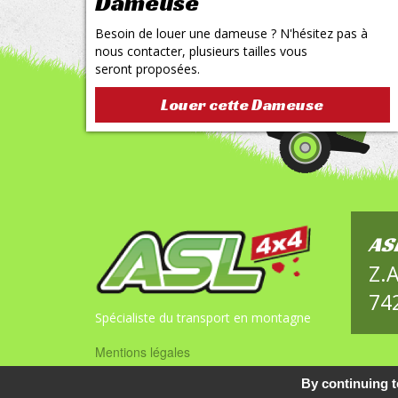
Dameuse
Besoin de louer une dameuse ? N'hésitez pas à
nous contacter, plusieurs tailles vous
seront proposées.
Louer cette
Dameuse
AS
Z.A
74
Mentions légales
Menu
By continuing to
Pied