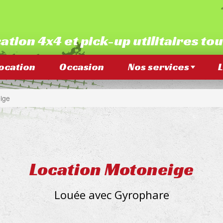
ation 4x4 et pick-up utilitaires to
ocation
Occasion
Nos services
L
ige
Location
Motoneige
Louée avec Gyrophare