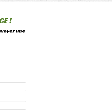
E !
envoyer une