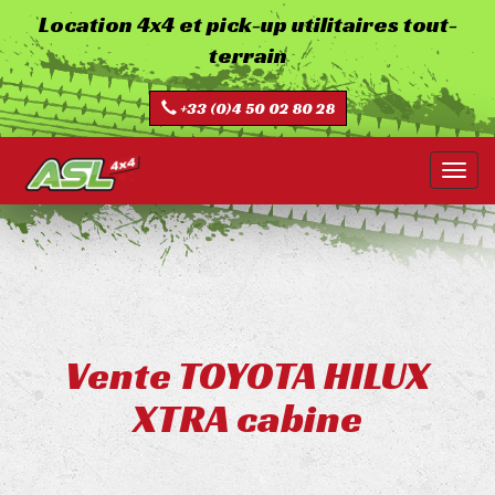
Aller
Location 4x4 et pick-up utilitaires tout-
au
terrain
contenu
principal
+33 (0)4 50 02 80 28
Toggl
navig
Vente
TOYOTA HILUX
XTRA cabine