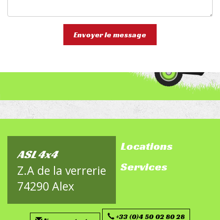
Envoyer le message
Locations
footer-
ASL 4x4
Services
sitemap
Z.A de la verrerie
74290 Alex
+33 (0)4 50 02 80 28