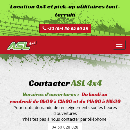
Aller
Location 4x4 et pick-up utilitaires tout-
au
terrain
contenu
principal
+33 (0)4 50 02 80 28
Toggl
navig
Contacter
ASL 4x4
Horaires d'ouvertures :
Du lundi au
vendredi de 8h00 à 12h00 et de 14h00 à 18h30
Pour toute demande de renseignements sur les heures
d'ouvertures
n'hésitez pas à nous contacter par téléphone :
04 50 028 028