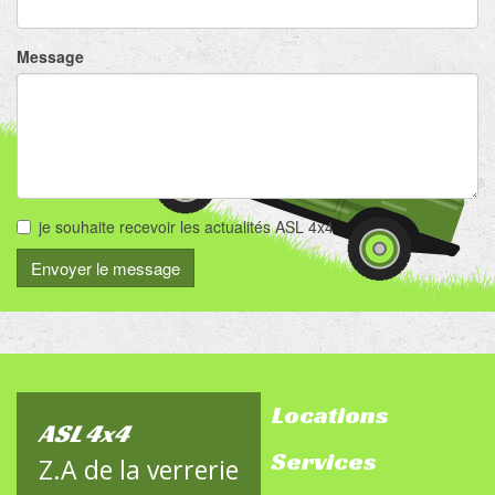
Message
je souhaite recevoir les actualités ASL 4x4
Envoyer le message
Locations
footer-
ASL 4x4
Services
sitemap
Z.A de la verrerie