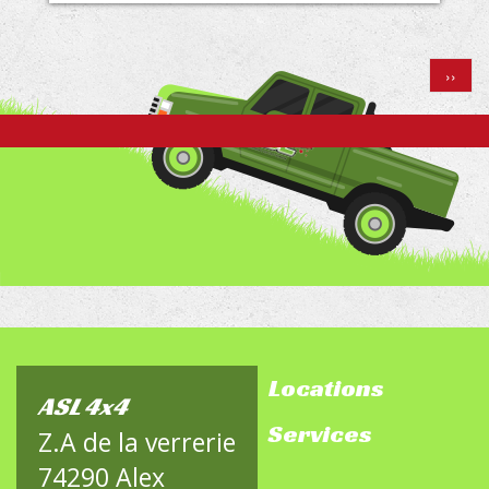
Pagination
Page
››
suivan
Locations
footer-
ASL 4x4
Services
sitemap
Z.A de la verrerie
74290 Alex