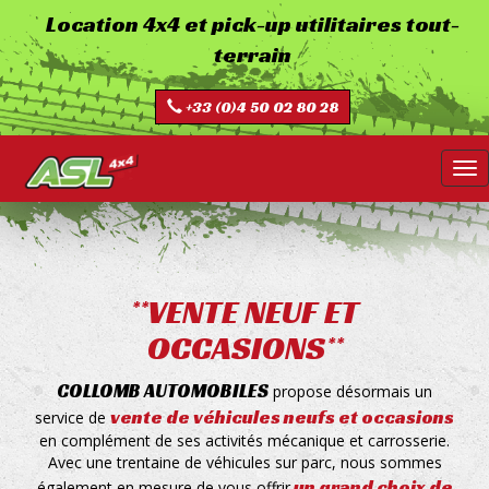
Aller
Location 4x4 et pick-up utilitaires tout-
au
terrain
contenu
principal
+33 (0)4 50 02 80 28
Tog
nav
**VENTE NEUF ET
OCCASIONS**
COLLOMB AUTOMOBILES
propose désormais un
vente de véhicules neufs et occasions
service de
en complément de ses activités mécanique et carrosserie.
Avec une trentaine de véhicules sur parc, nous sommes
un grand choix de
également en mesure de vous offrir