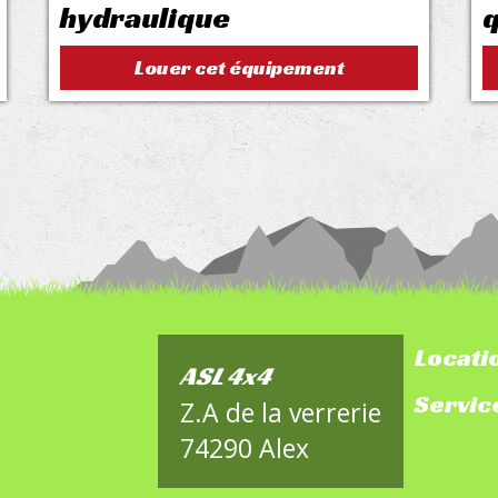
hydraulique
Louer cet équipement
Locati
foote
ASL 4x4
Servic
sitem
Z.A de la verrerie
74290 Alex