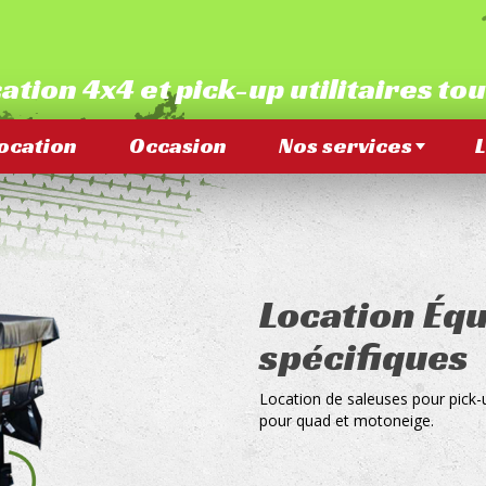
ation 4x4 et pick-up utilitaires to
ocation
Occasion
Nos services
L
Location Éq
spécifiques
Location de saleuses pour pick-
pour quad et motoneige.