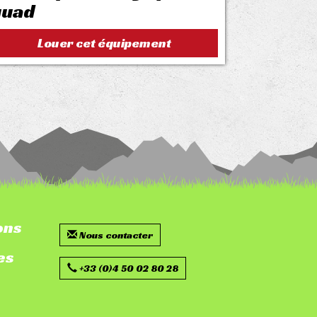
quad
Louer cet équipement
ons
r-
Nous contacter
es
ap
+33 (0)4 50 02 80 28